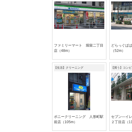
ファミリーマート 堀留二丁目
どらっぐぱ
店（48m）
（52m）
【生活】クリーニング
【買う】コンビ
ポニークリーニング 人形町駅
セブン―イ
前店（105m）
２丁目店（1