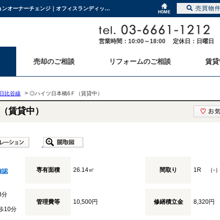
売買物
◎ハイツ日本橋6Ｆ（賃貸中） 東京都中央区日本橋堀留町2-1-3 保有継続の中古マンションオーナーチェンジ｜オフィスランディック株式会社
営業時間：10:00～18:00 定休日：日曜日
売却のご相談
リフォームのご相談
賃貸
>
日比谷線
◎ハイツ日本橋6Ｆ（賃貸中）
Ｆ（賃貸中）
専有面積
26.14㎡
間取り
1R （-
確認
3分
管理費等
10,500円
修繕積立金
8,320円
歩10分