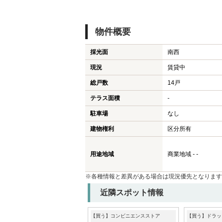
物件概要
採光面
南西
現況
賃貸中
総戸数
14戸
テラス面積
-
駐車場
なし
建物権利
区分所有
用途地域
商業地域 - -
※各種情報と差異がある場合は現況優先となります
近隣スポット情報
【買う】コンビニエンスストア
【買う】ドラッ