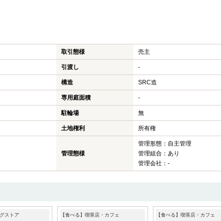
取引態様
売主
引渡し
-
構造
SRC造
専用庭面積
-
駐輪場
無
土地権利
所有権
管理形態：自主管理
管理態様
管理組合：あり
管理会社：-
グストア
【食べる】喫茶店・カフェ
【食べる】喫茶店・カフェ