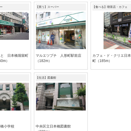
ー
【買う】スーパー
【食べる】喫茶店・カフェ
っと 日本橋堀留町
マルエツプチ 人形町駅前店
カフェ・ド・クリエ日本
60m）
（182m）
町（185m）
【生活】図書館
本橋小学校
中央区立日本橋図書館