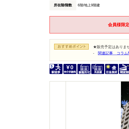
所在階/階数
6階
/地上9階建
会員様限
★販売予定はありま
-
関連記事 コラム