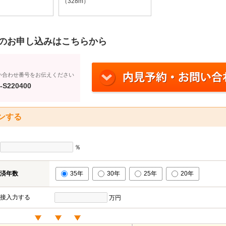
（328m）
のお申し込みはこちらから
い合わせ番号をお伝えください
-S220400
ンする
％
済年数
35年
30年
25年
20年
接入力する
万円