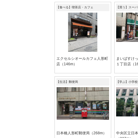
【食べる】喫茶店・カフェ
【買う】スーパ
エクセルシオールカフェ人形町
まいばすけ
店（146m）
１丁目店（1
【生活】郵便局
【学ぶ】小学校
日本橋人形町郵便局（268m）
中央区立日