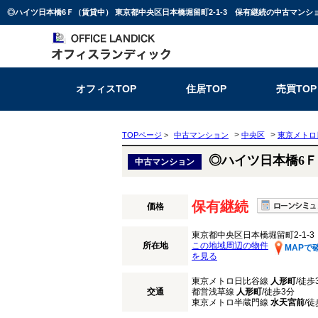
オフィスTOP
住居TOP
売買TOP
>
>
TOPページ
>
中古マンション
中央区
東京メトロ
◎ハイツ日本橋6
中古マンション
保有継続
価格
東京都中央区日本橋堀留町2-1-3
所在地
この地域周辺の物件
MAPで
を見る
東京メトロ日比谷線
人形町
/徒歩
交通
都営浅草線
人形町
/徒歩3分
東京メトロ半蔵門線
水天宮前
/徒