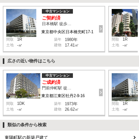
中古マンション
ご契約済
日本橋駅 徒歩4分
東京都中央区日本橋兜町17-1
1R
1R
間取
築年
1980年
間取
土地
-㎡
建物
17.41㎡
土地
-㎡
広さの近い物件はこちら
中古マンション
ご成約済
門前仲町駅 徒歩3分
東京都江東区牡丹2-9-16
1DK
1R
間取
築年
1973年
間取
土地
-㎡
建物
26.62㎡
土地
-㎡
類似の条件から検索
東陽町駅の新築戸建て