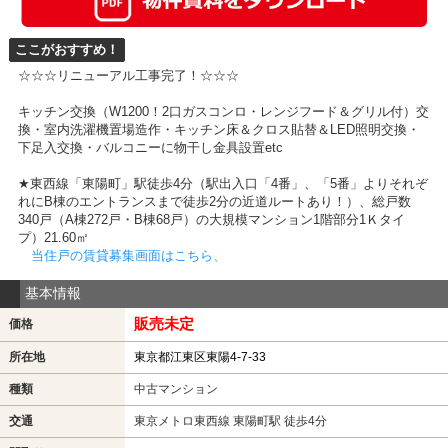
ここがおすすめ！
☆☆☆リニューアル工事完了！☆☆☆
キッチン交換（W1200！2口ガスコンロ・レンジフード＆グリル付）交
換・室内洗濯機置場造作・キッチン床＆クロス貼替＆LED照明交換・
下足入交換・バルコニーに物干し金具設置etc
★東西線「東陽町」駅徒歩4分（駅出入口「4番」、「5番」よりそれぞ
れにB棟のエントランスまで徒歩2分の近道ルートあり！）、総戸数
340戸（A棟272戸・B棟68戸）の大規模マンション1階部分1Ｋタイ
プ）21.60㎡
当住戸の賃貸募集画面はこちら、
基本情報
販売未定
価格
所在地
東京都江東区東陽4-7-33
種類
中古マンション
交通
東京メトロ東西線 東陽町駅 徒歩4分