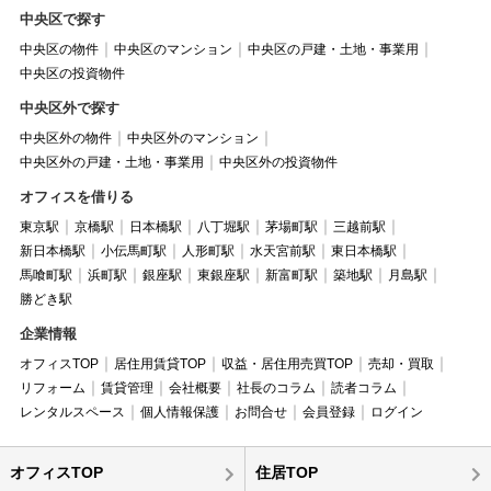
中央区で探す
中央区の物件
中央区のマンション
中央区の戸建・土地・事業用
中央区の投資物件
中央区外で探す
中央区外の物件
中央区外のマンション
中央区外の戸建・土地・事業用
中央区外の投資物件
オフィスを借りる
東京駅
京橋駅
日本橋駅
八丁堀駅
茅場町駅
三越前駅
新日本橋駅
小伝馬町駅
人形町駅
水天宮前駅
東日本橋駅
馬喰町駅
浜町駅
銀座駅
東銀座駅
新富町駅
築地駅
月島駅
勝どき駅
企業情報
オフィスTOP
居住用賃貸TOP
収益・居住用売買TOP
売却・買取
リフォーム
賃貸管理
会社概要
社長のコラム
読者コラム
レンタルスペース
個人情報保護
お問合せ
会員登録
ログイン
オフィスTOP
住居TOP