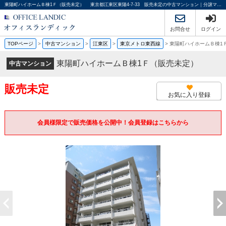
東陽町ハイホームＢ棟1Ｆ（販売未定） 東京都江東区東陽4-7-33 販売未定の中古マンション｜分譲マンション情報｜オフィスランディック株式会社
お問合せ
ログイン
TOPページ
>
中古マンション
>
江東区
>
東京メトロ東西線
>
東陽町ハイホームＢ棟
東陽町ハイホームＢ棟1Ｆ（販売未定）
中古マンション
販売未定
お気に入り登録
会員様限定で販売価格を公開中！会員登録はこちらから