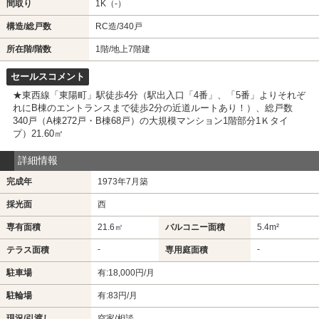
間取り
1K（-）
構造/総戸数
RC造/340戸
所在階/階数
1階
/地上7階建
セールスコメント
★東西線「東陽町」駅徒歩4分（駅出入口「4番」、「5番」よりそれぞ
れにB棟のエントランスまで徒歩2分の近道ルートあり！）、総戸数
340戸（A棟272戸・B棟68戸）の大規模マンション1階部分1Ｋタイ
プ）21.60㎡
詳細情報
完成年
1973年7月築
採光面
西
専有面積
21.6㎡
バルコニー面積
5.4m²
-
-
テラス面積
専用庭面積
駐車場
有:18,000円/月
駐輪場
有:83円/月
現況/引渡し
空家/相談