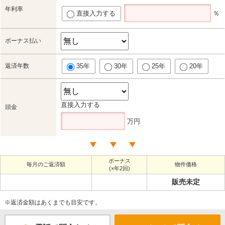
年利率
直接入力する
％
ボーナス払い
返済年数
35年
30年
25年
20年
直接入力する
頭金
万円
ボーナス
毎月のご返済額
物件価格
(×年2回)
販売未定
※返済金額はあくまでも目安です。