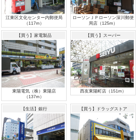
江東区文化センター内郵便局
ローソンＪＰローソン深川郵便
（117m）
局店（125m）
【買う】家電製品
【買う】スーパー
東陽電気（株）東陽店
西友東陽町店（151m）
（137m）
【生活】銀行
【買う】ドラッグストア