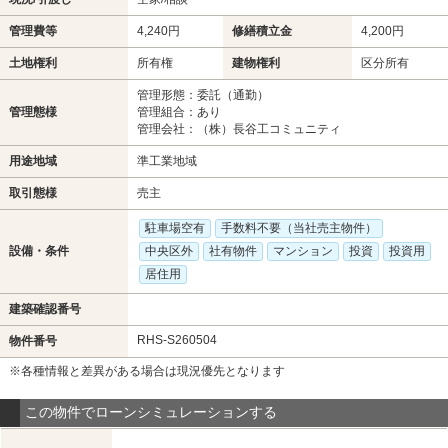
管理費等
4,240円
修繕積立金
4,200円
土地権利
所有権
建物権利
区分所有
管理形態：委託（通勤）
管理態様
管理組合：あり
管理会社：（株）長谷工コミュニティ
用途地域
準工業地域
取引態様
売主
駐車場空有
手数料不要（当社売主物件）
設備・条件
中央区外
社有物件
マンション
投資
投資用
居住用
建築確認番号
RHS-S260504
物件番号
※各種情報と差異がある場合は現況優先となります
この物件でローンシミュレーションする