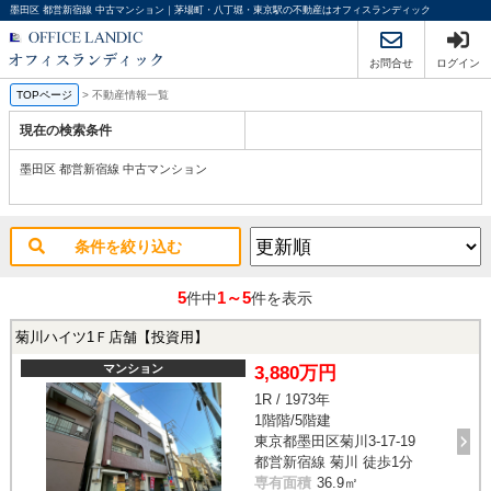
墨田区 都営新宿線 中古マンション｜茅場町・八丁堀・東京駅の不動産はオフィスランディック
お問合せ
ログイン
TOPページ
>
不動産情報一覧
現在の検索条件
墨田区 都営新宿線 中古マンション
条件を絞り込む
5
1～5
件中
件を表示
菊川ハイツ1Ｆ店舗【投資用】
マンション
3,880万円
1R / 1973年
1階階/5階建
東京都墨田区菊川3-17-19
都営新宿線 菊川 徒歩1分
専有面積
36.9㎡