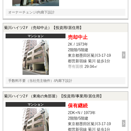
オーナーチェンジ/内廊下設計
菊川ハイツ2Ｆ（売却中止）【投資用/居住用】
マンション
売却中止
2K / 1973年
2階階/5階建
東京都墨田区菊川3-17-19
都営新宿線 菊川 徒歩1分
専有面積
29.04㎡
手数料不要（当社売主物件）/内廊下設計
菊川ハイツ2Ｆ（東南の角部屋）【投資用/事業用/居住用】
マンション
保有継続
2DK+N / 1973年
2階階/5階建
東京都墨田区菊川3-17-19
都営新宿線 菊川 徒歩1分