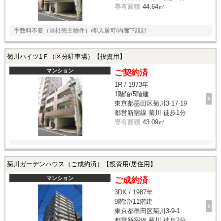
専有面積
44.64㎡
手数料不要（当社売主物件）/即入居可/内廊下設計
菊川ハイツ1Ｆ（区分駐車場）【投資用】
マンション
ご契約済
1R / 1973年
1階階/5階建
東京都墨田区菊川3-17-19
都営新宿線 菊川 徒歩1分
専有面積
43.09㎡
菊川ガーデンハウス（ご成約済）【投資用/居住用】
マンション
ご成約済
3DK / 1987年
9階階/11階建
東京都墨田区菊川3-9-1
都営新宿線 菊川 徒歩2分