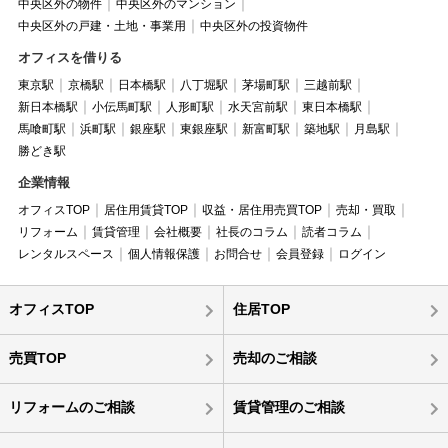
中央区外の物件
中央区外のマンション
中央区外の戸建・土地・事業用
中央区外の投資物件
オフィスを借りる
東京駅
京橋駅
日本橋駅
八丁堀駅
茅場町駅
三越前駅
新日本橋駅
小伝馬町駅
人形町駅
水天宮前駅
東日本橋駅
馬喰町駅
浜町駅
銀座駅
東銀座駅
新富町駅
築地駅
月島駅
勝どき駅
企業情報
オフィスTOP
居住用賃貸TOP
収益・居住用売買TOP
売却・買取
リフォーム
賃貸管理
会社概要
社長のコラム
読者コラム
レンタルスペース
個人情報保護
お問合せ
会員登録
ログイン
オフィスTOP
住居TOP
売買TOP
売却のご相談
リフォームのご相談
賃貸管理のご相談