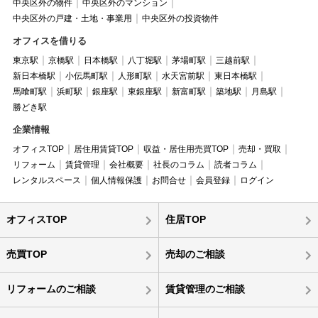
中央区外の物件
中央区外のマンション
中央区外の戸建・土地・事業用
中央区外の投資物件
オフィスを借りる
東京駅
京橋駅
日本橋駅
八丁堀駅
茅場町駅
三越前駅
新日本橋駅
小伝馬町駅
人形町駅
水天宮前駅
東日本橋駅
馬喰町駅
浜町駅
銀座駅
東銀座駅
新富町駅
築地駅
月島駅
勝どき駅
企業情報
オフィスTOP
居住用賃貸TOP
収益・居住用売買TOP
売却・買取
リフォーム
賃貸管理
会社概要
社長のコラム
読者コラム
レンタルスペース
個人情報保護
お問合せ
会員登録
ログイン
オフィスTOP
住居TOP
売買TOP
売却のご相談
リフォームのご相談
賃貸管理のご相談