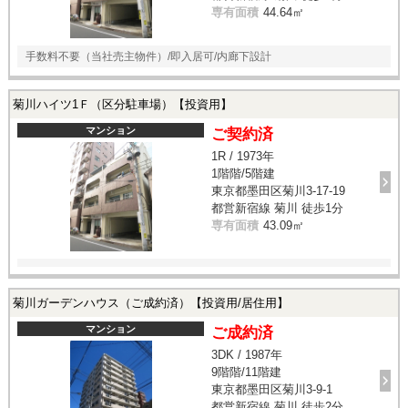
専有面積
44.64㎡
手数料不要（当社売主物件）/即入居可/内廊下設計
菊川ハイツ1Ｆ（区分駐車場）【投資用】
マンション
ご契約済
1R / 1973年
1階階/5階建
東京都墨田区菊川3-17-19
都営新宿線 菊川 徒歩1分
専有面積
43.09㎡
菊川ガーデンハウス（ご成約済）【投資用/居住用】
マンション
ご成約済
3DK / 1987年
9階階/11階建
東京都墨田区菊川3-9-1
都営新宿線 菊川 徒歩2分