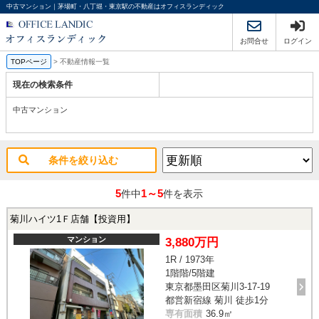
中古マンション｜茅場町・八丁堀・東京駅の不動産はオフィスランディック
お問合せ
ログイン
TOPページ
>
不動産情報一覧
現在の検索条件
中古マンション
条件を絞り込む
5
1～5
件中
件を表示
菊川ハイツ1Ｆ店舗【投資用】
マンション
3,880万円
1R / 1973年
1階階/5階建
東京都墨田区菊川3-17-19
都営新宿線 菊川 徒歩1分
専有面積
36.9㎡