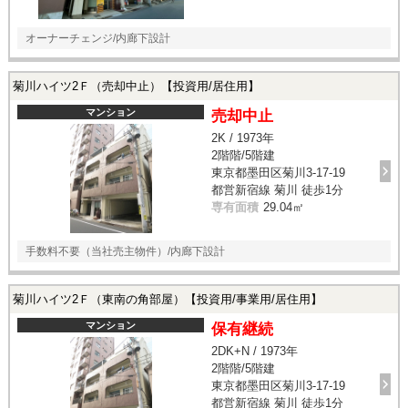
オーナーチェンジ/内廊下設計
菊川ハイツ2Ｆ（売却中止）【投資用/居住用】
マンション
売却中止
2K / 1973年
2階階/5階建
東京都墨田区菊川3-17-19
都営新宿線 菊川 徒歩1分
専有面積
29.04㎡
手数料不要（当社売主物件）/内廊下設計
菊川ハイツ2Ｆ（東南の角部屋）【投資用/事業用/居住用】
マンション
保有継続
2DK+N / 1973年
2階階/5階建
東京都墨田区菊川3-17-19
都営新宿線 菊川 徒歩1分