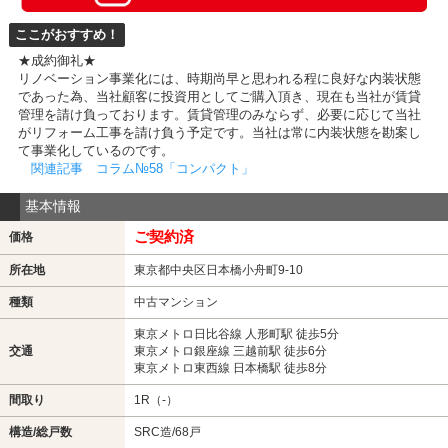
ここがおすすめ！
★成約御礼★
リノベーション事業化には、時期尚早と思われる程に良好な内装状態
であった為、当社顧客に投資用としてご購入頂き、現在も当社が賃貸
管理を請け負っております。賃貸管理のみならず、必要に応じて当社
がリフォーム工事を請け負う予定です。当社は常に内装状態を勘案し
て事業化しているのです。
関連記事 コラム№58「コンパクト」
基本情報
ご契約済
価格
所在地
東京都中央区日本橋小舟町9-10
種類
中古マンション
東京メトロ日比谷線 人形町駅 徒歩5分
交通
東京メトロ銀座線 三越前駅 徒歩6分
東京メトロ東西線 日本橋駅 徒歩8分
間取り
1R（-）
構造/総戸数
SRC造/68戸