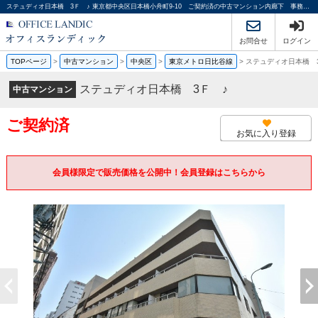
ステュディオ日本橋 3Ｆ ♪ 東京都中央区日本橋小舟町9-10 ご契約済の中古マンション内廊下 事務所使用可｜オフィスランディック株式会社
お問合せ
ログイン
TOPページ
>
中古マンション
>
中央区
>
東京メトロ日比谷線
>
ステュディオ日本橋 
ステュディオ日本橋 3Ｆ ♪
中古マンション
ご契約済
お気に入り登録
会員様限定で販売価格を公開中！会員登録はこちらから