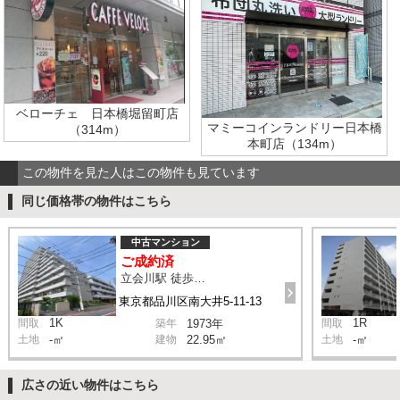
ベローチェ 日本橋堀留町店
マミーコインランドリー日本橋
（314m）
本町店（134m）
この物件を見た人はこの物件も見ています
同じ価格帯の物件はこちら
中古マンション
ご成約済
立会川駅 徒歩6分
東京都品川区南大井5-11-13
1K
1R
間取
築年
1973年
間取
土地
-㎡
建物
22.95㎡
土地
-㎡
広さの近い物件はこちら