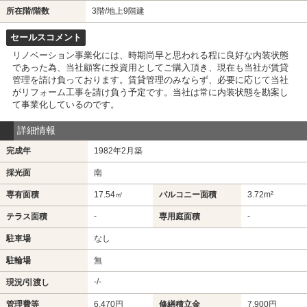
所在階/階数
3階
/地上9階建
セールスコメント
リノベーション事業化には、時期尚早と思われる程に良好な内装状態
であった為、当社顧客に投資用としてご購入頂き、現在も当社が賃貸
管理を請け負っております。賃貸管理のみならず、必要に応じて当社
がリフォーム工事を請け負う予定です。当社は常に内装状態を勘案し
て事業化しているのです。
詳細情報
完成年
1982年2月築
採光面
南
専有面積
17.54㎡
バルコニー面積
3.72m²
-
-
テラス面積
専用庭面積
駐車場
なし
駐輪場
無
-/-
現況/引渡し
管理費等
6,470円
修繕積立金
7,900円