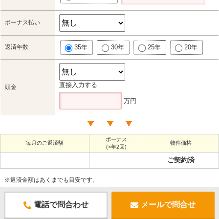
ボーナス払い
返済年数
35年
30年
25年
20年
直接入力する
頭金
万円
ボーナス
毎月のご返済額
物件価格
(×年2回)
ご契約済
※返済金額はあくまでも目安です。
電話で問合わせ
メールで問合せ