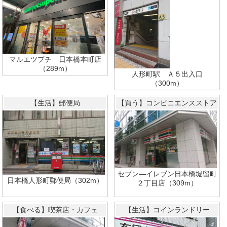
マルエツプチ 日本橋本町店
（289m）
人形町駅 Ａ５出入口
（300m）
【生活】郵便局
【買う】コンビニエンスストア
セブン―イレブン日本橋堀留町
日本橋人形町郵便局（302m）
２丁目店（309m）
【食べる】喫茶店・カフェ
【生活】コインランドリー