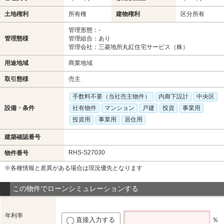
土地権利
所有権
建物権利
区分所有
管理形態：-
管理態様
管理組合：あり
管理会社：三菱地所丸紅住宅サービス（株）
用途地域
商業地域
取引態様
売主
手数料不要（当社売主物件）
内廊下設計
中央区
設備・条件
社有物件
マンション
戸建
投資
事業用
投資用
事業用
居住用
建築確認番号
RHS-S27030
物件番号
※各種情報と差異がある場合は現況優先となります
この物件でローンシミュレーションする
年利率
直接入力する
％