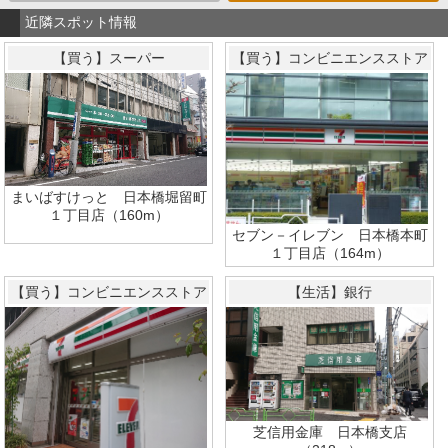
近隣スポット情報
【買う】スーパー
【買う】コンビニエンスストア
まいばすけっと 日本橋堀留町
１丁目店（160m）
セブン－イレブン 日本橋本町
１丁目店（164m）
【買う】コンビニエンスストア
【生活】銀行
芝信用金庫 日本橋支店