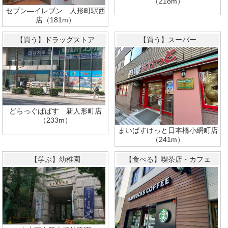
（218m）
セブン―イレブン 人形町駅西
店（181m）
【買う】ドラッグストア
【買う】スーパー
どらっぐぱぱす 新人形町店
（233m）
まいばすけっと日本橋小網町店
（241m）
【学ぶ】幼稚園
【食べる】喫茶店・カフェ