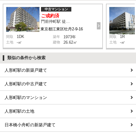
中古マンション
ご成約済
門前仲町駅 徒歩3分
東京都江東区牡丹2-9-16
1DK
1R
間取
築年
1973年
間取
土地
-㎡
建物
26.62㎡
土地
-㎡
類似の条件から検索
人形町駅の新築戸建て
人形町駅の中古戸建て
人形町駅のマンション
人形町駅の土地
日本橋小舟町の新築戸建て