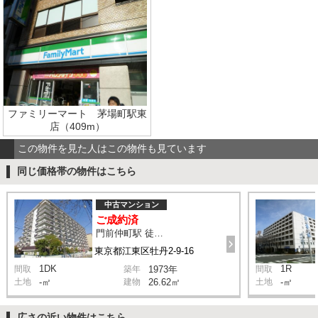
ファミリーマート 茅場町駅東
店（409m）
この物件を見た人はこの物件も見ています
同じ価格帯の物件はこちら
中古マンション
ご成約済
門前仲町駅 徒歩3分
東京都江東区牡丹2-9-16
1DK
1R
間取
築年
1973年
間取
土地
-㎡
建物
26.62㎡
土地
-㎡
広さの近い物件はこちら