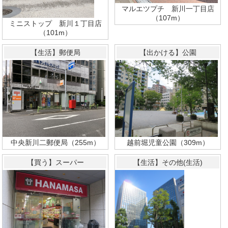
マルエツプチ 新川一丁目店
（107m）
ミニストップ 新川１丁目店
（101m）
【生活】郵便局
【出かける】公園
越前堀児童公園（309m）
中央新川二郵便局（255m）
【買う】スーパー
【生活】その他(生活)