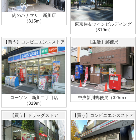
肉のハナマサ 新川店
（315m）
東京住友ツインビルディング
（319m）
【買う】コンビニエンスストア
【生活】郵便局
中央新川郵便局（325m）
ローソン 新川二丁目店
（319m）
【買う】ドラッグストア
【買う】コンビニエンスストア