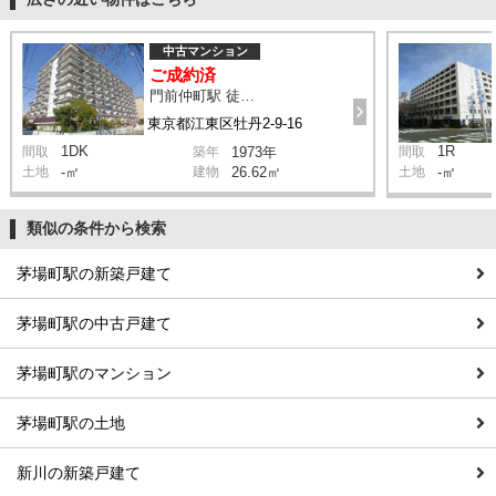
中古マンション
ご成約済
門前仲町駅 徒歩3分
東京都江東区牡丹2-9-16
1DK
1R
間取
築年
1973年
間取
土地
-㎡
建物
26.62㎡
土地
-㎡
類似の条件から検索
茅場町駅の新築戸建て
茅場町駅の中古戸建て
茅場町駅のマンション
茅場町駅の土地
新川の新築戸建て