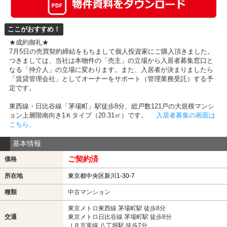
ここがおすすめ！
★成約御礼★
7月5日の売買契約締結をもちまして個人投資家にご購入頂きました。
つきましては、当社は本物件の「売主」の立場から入居者募集窓口と
なる「仲介人」の立場に変わります。また、入居者が決まりましたら
「賃貸管理会社」としてオーナーをサポート（管理業務受託）する予
定です。
東西線・日比谷線「茅場町」駅徒歩8分、総戸数121戸の大規模マンシ
ョン上層階南向き1Ｋタイプ（20.31㎡）です。
入居者募集の画面は
こちら、
基本情報
ご契約済
価格
所在地
東京都中央区新川1-30-7
種類
中古マンション
東京メトロ東西線 茅場町駅 徒歩8分
交通
東京メトロ日比谷線 茅場町駅 徒歩8分
ＪＲ京葉線 八丁堀駅 徒歩7分