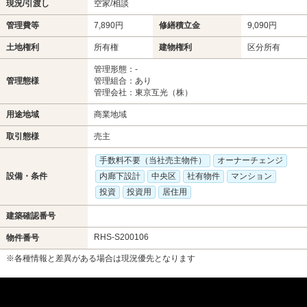
現況/引渡し
空家/相談
管理費等
7,890円
修繕積立金
9,090円
土地権利
所有権
建物権利
区分所有
管理形態：-
管理態様
管理組合：あり
管理会社：東京互光（株）
用途地域
商業地域
取引態様
売主
手数料不要（当社売主物件）
オーナーチェンジ
設備・条件
内廊下設計
中央区
社有物件
マンション
投資
投資用
居住用
建築確認番号
RHS-S200106
物件番号
※各種情報と差異がある場合は現況優先となります