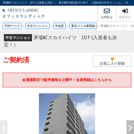
茅場町スカイハイツ 10Ｆ(入居者も決定！） 東京都中央区新川1-30-7 ご契約済の中古マンション｜分譲マンション情報｜オフィスランディック株式会社
お問合せ
ログイン
TOPページ
>
中古マンション
>
中央区
>
東京メトロ東西線
>
茅場町スカイハイツ 10
茅場町スカイハイツ 10Ｆ(入居者も決
中古マンション
定！）
ご契約済
お気に入り登録
会員様限定で販売価格を公開中！会員登録はこちらから