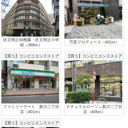
区立明正幼稚園・区立明正小学
万英プロデュース（401m）
校（388m）
【買う】コンビニエンスストア
【買う】コンビニエンスストア
ナチュラルローソン新川二丁目
ファミリーマート 新川二丁目
店（406m）
店（401m）
【買う】コンビニエンスストア