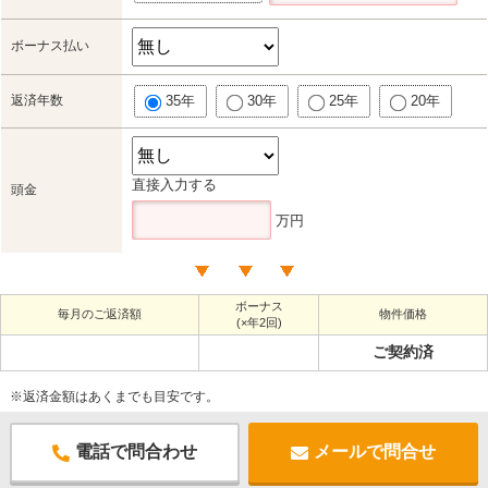
ボーナス払い
返済年数
35年
30年
25年
20年
直接入力する
頭金
万円
ボーナス
毎月のご返済額
物件価格
(×年2回)
ご契約済
※返済金額はあくまでも目安です。
電話で問合わせ
メールで問合せ