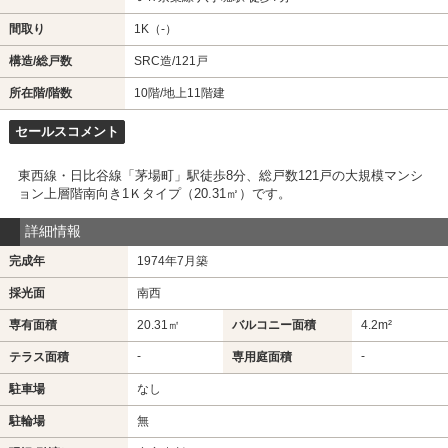
間取り
1K（-）
構造/総戸数
SRC造/121戸
所在階/階数
10階
/地上11階建
セールスコメント
東西線・日比谷線「茅場町」駅徒歩8分、総戸数121戸の大規模マンシ
ョン上層階南向き1Ｋタイプ（20.31㎡）です。
詳細情報
完成年
1974年7月築
採光面
南西
専有面積
20.31㎡
バルコニー面積
4.2m²
-
-
テラス面積
専用庭面積
駐車場
なし
駐輪場
無