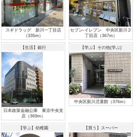
スギドラッグ 新川一丁目店
セブン‐イレブン 中央区新川２
（335m）
丁目店（367m）
【生活】銀行
【学ぶ】その他(学ぶ)
中央区新川児童館（376m）
日本政策金融公庫 東京中央支
店（369m）
【学ぶ】幼稚園
【買う】スーパー