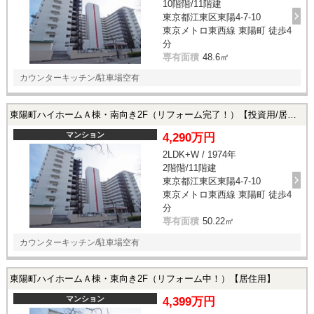
10階階/11階建
東京都江東区東陽4-7-10
東京メトロ東西線 東陽町 徒歩4
分
専有面積
48.6㎡
カウンターキッチン/駐車場空有
東陽町ハイホームＡ棟・南向き2F（リフォーム完了！）【投資用/居住用】
マンション
4,290万円
2LDK+W / 1974年
2階階/11階建
東京都江東区東陽4-7-10
東京メトロ東西線 東陽町 徒歩4
分
専有面積
50.22㎡
カウンターキッチン/駐車場空有
東陽町ハイホームＡ棟・東向き2F（リフォーム中！）【居住用】
マンション
4,399万円