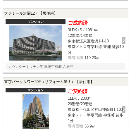
ファミール浜園12Ｆ【居住用】
マンション
ご成約済
3LDK+S / 1981年
12階階/14階建
東京都江東区塩浜1-1-13
東京メトロ有楽町線 豊洲 徒歩10
分
専有面積
119.23㎡
カウンターキッチン/駐車場空有/即入居可
東京パークタワー20F（リフォーム済！）【居住用】
マンション
ご契約済
1LDK / 2003年
20階階/29階建
東京都千代田区神田神保町1-103
東京メトロ半蔵門線 神保町 徒歩
1分
専有面積
53.9㎡