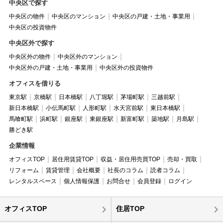
中央区で探す
中央区の物件
中央区のマンション
中央区の戸建・土地・事業用
中央区の投資物件
中央区外で探す
中央区外の物件
中央区外のマンション
中央区外の戸建・土地・事業用
中央区外の投資物件
オフィスを借りる
東京駅
京橋駅
日本橋駅
八丁堀駅
茅場町駅
三越前駅
新日本橋駅
小伝馬町駅
人形町駅
水天宮前駅
東日本橋駅
馬喰町駅
浜町駅
銀座駅
東銀座駅
新富町駅
築地駅
月島駅
勝どき駅
企業情報
オフィスTOP
居住用賃貸TOP
収益・居住用売買TOP
売却・買取
リフォーム
賃貸管理
会社概要
社長のコラム
読者コラム
レンタルスペース
個人情報保護
お問合せ
会員登録
ログイン
オフィスTOP
住居TOP