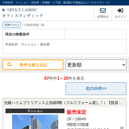
中央区外・マンション・居住用 ｜茅場町・八丁堀・東京駅の不動産はオフィスランディック
お問合せ
ログイン
TOPページ
>
不動産情報一覧
現在の検索条件
中央区外・マンション・居住用
条件を絞り込む
67
1～20
件中
件を表示
次の20件>>
光建ハイムブリリアンス上池袋8階（フルリフォーム渡し！）【投資用/居住用】
マンション
販売未定
1R / 1984年
8階階/10階建