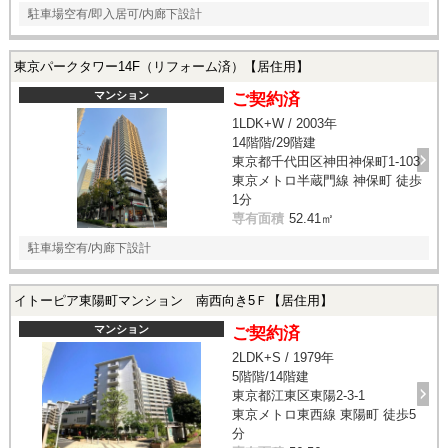
駐車場空有/即入居可/内廊下設計
東京パークタワー14F（リフォーム済）【居住用】
マンション
ご契約済
1LDK+W / 2003年
14階階/29階建
東京都千代田区神田神保町1-103
東京メトロ半蔵門線 神保町 徒歩
1分
専有面積
52.41㎡
駐車場空有/内廊下設計
イトーピア東陽町マンション 南西向き5Ｆ【居住用】
マンション
ご契約済
2LDK+S / 1979年
5階階/14階建
東京都江東区東陽2-3-1
東京メトロ東西線 東陽町 徒歩5
分