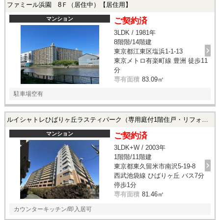
ファミール浜園 8Ｆ（居住中）【居住用】
マンション
ご契約済
3LDK / 1981年
8階階/14階建
東京都江東区塩浜1-1-13
東京メトロ有楽町線 豊洲 徒歩11
分
専有面積
83.09㎡
駐車場空有
ルイシャトレひばりヶ丘ラスティパーク（専用庭付1階住戸・リフォーム済）【居住用】
マンション
ご契約済
3LDK+W / 2003年
1階階/11階建
東京都東久留米市南沢5-19-8
西武池袋線 ひばりヶ丘 バス7分
停歩1分
専有面積
81.46㎡
カウンターキッチン/即入居可