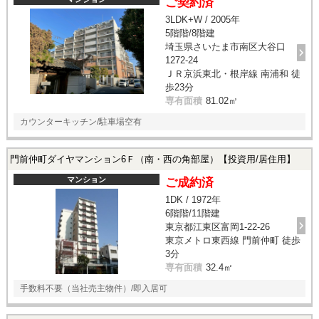
ご契約済
3LDK+W / 2005年
5階階/8階建
埼玉県さいたま市南区大谷口
1272-24
ＪＲ京浜東北・根岸線 南浦和 徒
歩23分
専有面積
81.02㎡
カウンターキッチン/駐車場空有
門前仲町ダイヤマンション6Ｆ（南・西の角部屋）【投資用/居住用】
マンション
ご成約済
1DK / 1972年
6階階/11階建
東京都江東区富岡1-22-26
東京メトロ東西線 門前仲町 徒歩
3分
専有面積
32.4㎡
手数料不要（当社売主物件）/即入居可