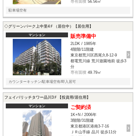
専有面積
56.56㎡
駐車場空有
◇グリーンパーク上中里4Ｆ（居住中）【居住用】
マンション
販売準備中
2LDK / 1985年
4階階/11階建
東京都荒川区西尾久8-12-9
都電荒川線 荒川遊園地前 徒歩3
分
専有面積
49.79㎡
カウンターキッチン/駐車場空有/即入居可
フェイバリッチタワー品川3Ｆ【投資用/居住用】
マンション
ご契約済
1K+N / 2006年
3階階/31階建
東京都港区港南3-7-16
ＪＲ山手線 品川 徒歩11分