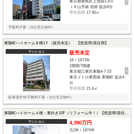
東京都豊島区上池袋1-9-5
ＪＲ山手線 池袋 徒歩8分
専有面積
17.95㎡
手数料不要（当社売主物件）
東陽町ハイホームＢ棟1Ｆ（販売未定） 【投資用/居住用】
マンション
販売未定
1K / 1973年
1階階/7階建
東京都江東区東陽4-7-33
東京メトロ東西線 東陽町 徒歩4
分
専有面積
21.6㎡
駐車場空有/手数料不要（当社売主物件）
東陽町ハイホームＡ棟・東向き10F（リフォーム中！）【投資用/居住用】
マンション
4,390万円
2LDK / 1974年