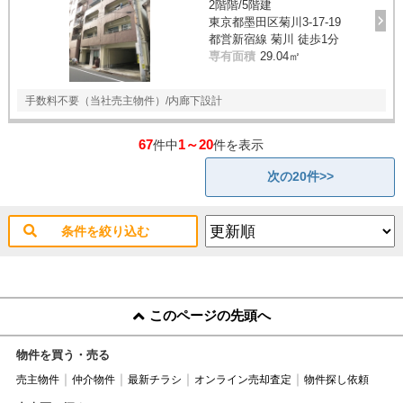
2階階/5階建
東京都墨田区菊川3-17-19
都営新宿線 菊川 徒歩1分
専有面積
29.04㎡
手数料不要（当社売主物件）/内廊下設計
67
1～20
件中
件を表示
次の20件>>
条件を絞り込む
このページの先頭へ
物件を買う・売る
売主物件
仲介物件
最新チラシ
オンライン売却査定
物件探し依頼