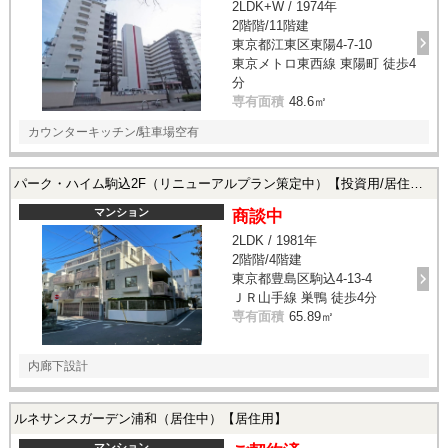
2LDK+W / 1974年
2階階/11階建
東京都江東区東陽4-7-10
東京メトロ東西線 東陽町 徒歩4
分
専有面積
48.6㎡
カウンターキッチン/駐車場空有
パーク・ハイム駒込2F（リニューアルプラン策定中）【投資用/居住用】
マンション
商談中
2LDK / 1981年
2階階/4階建
東京都豊島区駒込4-13-4
ＪＲ山手線 巣鴨 徒歩4分
専有面積
65.89㎡
内廊下設計
ルネサンスガーデン浦和（居住中）【居住用】
マンション