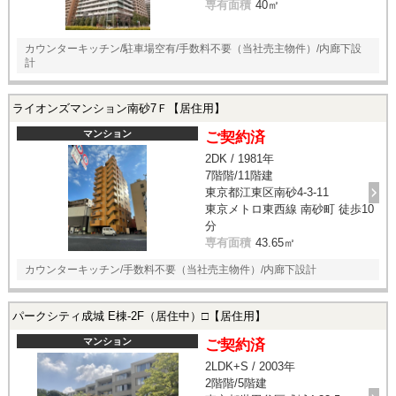
専有面積
40㎡
カウンターキッチン/駐車場空有/手数料不要（当社売主物件）/内廊下設
計
ライオンズマンション南砂7Ｆ【居住用】
マンション
ご契約済
2DK / 1981年
7階階/11階建
東京都江東区南砂4-3-11
東京メトロ東西線 南砂町 徒歩10
分
専有面積
43.65㎡
カウンターキッチン/手数料不要（当社売主物件）/内廊下設計
パークシティ成城 E棟-2F（居住中）□【居住用】
マンション
ご契約済
2LDK+S / 2003年
2階階/5階建