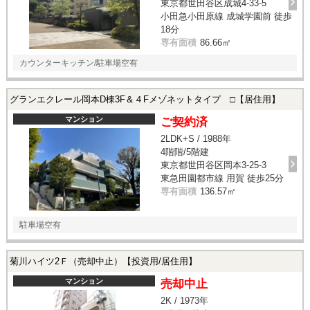
東京都世田谷区成城4-33-5
小田急小田原線 成城学園前 徒歩
18分
専有面積
86.66㎡
カウンターキッチン/駐車場空有
グランエクレール岡本D棟3F＆４Fメゾネットタイプ □【居住用】
マンション
ご契約済
2LDK+S / 1988年
4階階/5階建
東京都世田谷区岡本3-25-3
東急田園都市線 用賀 徒歩25分
専有面積
136.57㎡
駐車場空有
菊川ハイツ2Ｆ（売却中止）【投資用/居住用】
マンション
売却中止
2K / 1973年